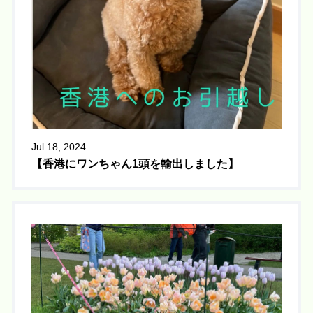
Jul 18, 2024
【香港にワンちゃん1頭を輸出しました】