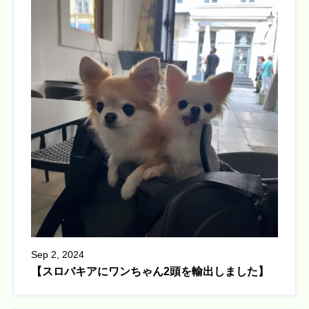
Sep 2, 2024
【スロバキアにワンちゃん2頭を輸出しました】