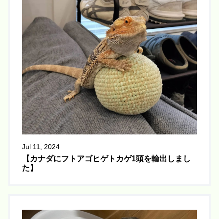
Jul 11, 2024
【カナダにフトアゴヒゲトカゲ1頭を輸出しまし
た】