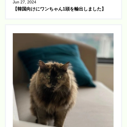
Jun 27, 2024
【韓国向けにワンちゃん1頭を輸出しました】 