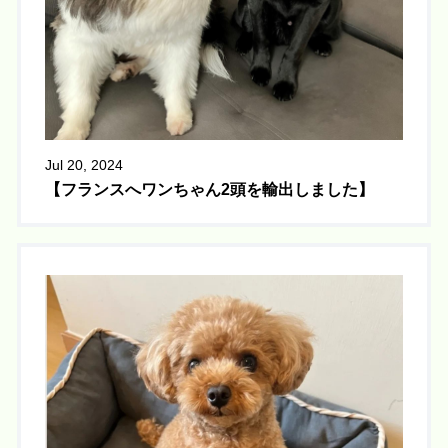
Jul 20, 2024
【フランスへワンちゃん2頭を輸出しました】 