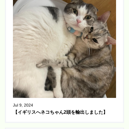
Jul 9, 2024
【イギリスへネコちゃん2頭を輸出しました】 