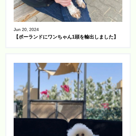
Jun 20, 2024
【ポーランドにワンちゃん1頭を輸出しました】 