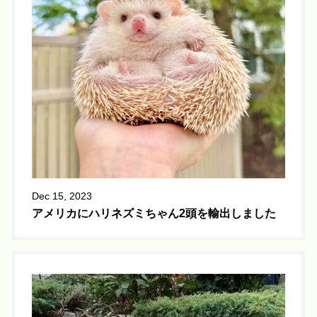
Dec 15, 2023
アメリカにハリネズミちゃん2頭を輸出しました