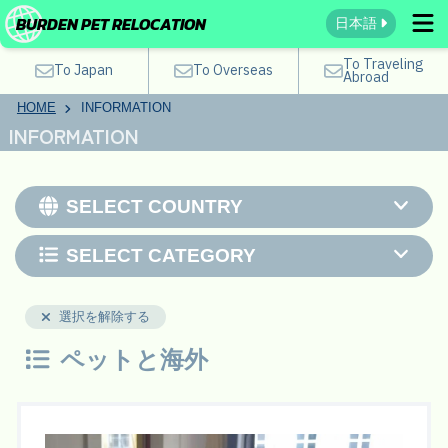
BURDEN PET RELOCATION
日本語
To Traveling
To Japan
To Overseas
Abroad
HOME
INFORMATION
INFORMATION
SELECT COUNTRY
SELECT CATEGORY
選択を解除する
ペットと海外