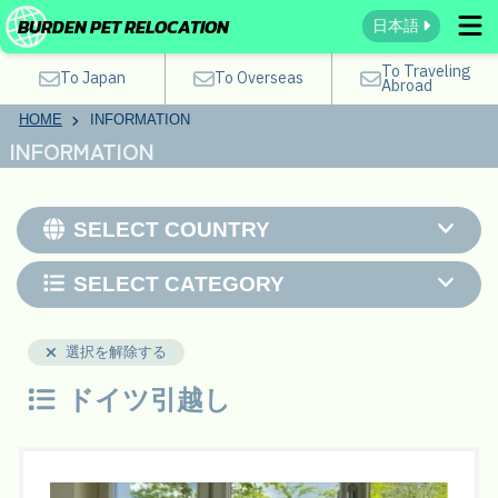
BURDEN PET RELOCATION
日本語
To Traveling
To Japan
To Overseas
Abroad
HOME
INFORMATION
INFORMATION
SELECT COUNTRY
SELECT CATEGORY
選択を解除する
ドイツ引越し