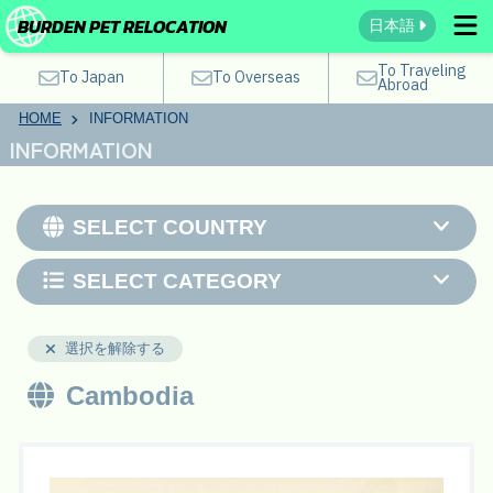
BURDEN PET RELOCATION
日本語
To Traveling
To Japan
To Overseas
Abroad
HOME
INFORMATION
INFORMATION
SELECT COUNTRY
SELECT CATEGORY
選択を解除する
Cambodia