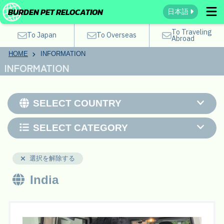
BURDEN PET RELOCATION
日本語
To Traveling
To Japan
To Overseas
Abroad
HOME
INFORMATION
INFORMATION
SELECT COUNTRY
SELECT CATEGORY
選択を解除する
India