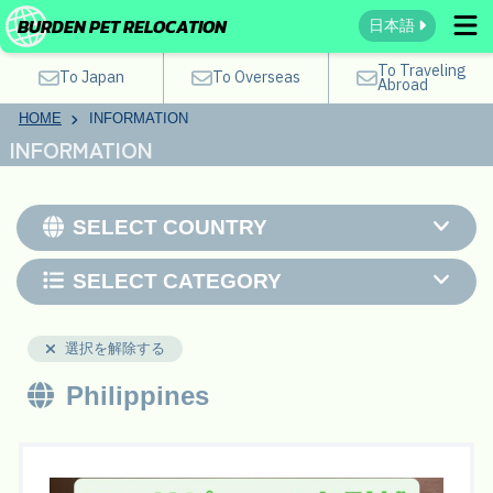
BURDEN PET RELOCATION
日本語
To Traveling
To Japan
To Overseas
Abroad
HOME
INFORMATION
INFORMATION
SELECT COUNTRY
SELECT CATEGORY
選択を解除する
Philippines