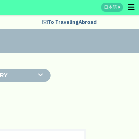
日本語
To Traveling
Abroad
RY