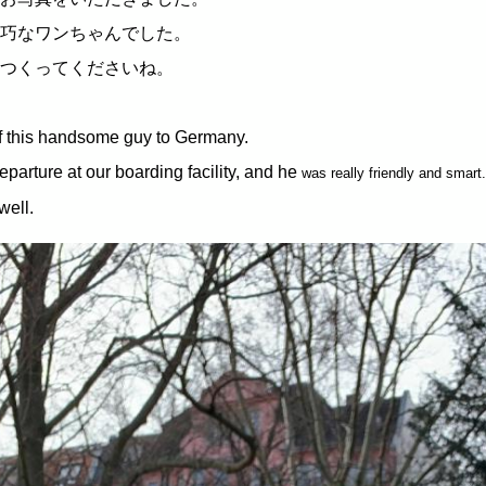
巧なワンちゃんでした。
つくってくださいね。
of this handsome guy to Germany.
eparture at our boarding facility, and he
was really friendly and smart.
well.